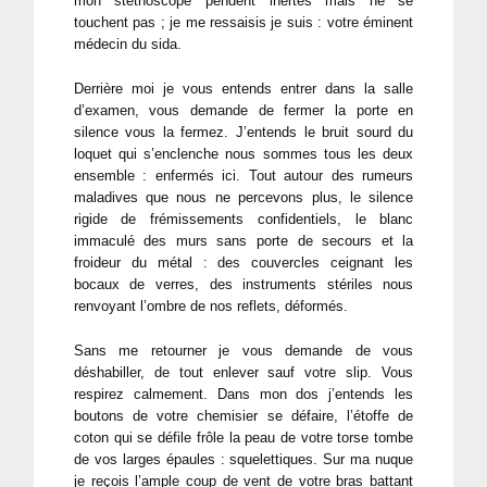
mon stéthoscope pendent inertes mais ne se
touchent pas ; je me ressaisis je suis : votre éminent
médecin du sida.
Derrière moi je vous entends entrer dans la salle
d’examen, vous demande de fermer la porte en
silence vous la fermez. J’entends le bruit sourd du
loquet qui s’enclenche nous sommes tous les deux
ensemble : enfermés ici. Tout autour des rumeurs
maladives que nous ne percevons plus, le silence
rigide de frémissements confidentiels, le blanc
immaculé des murs sans porte de secours et la
froideur du métal : des couvercles ceignant les
bocaux de verres, des instruments stériles nous
renvoyant l’ombre de nos reflets, déformés.
Sans me retourner je vous demande de vous
déshabiller, de tout enlever sauf votre slip. Vous
respirez calmement. Dans mon dos j’entends les
boutons de votre chemisier se défaire, l’étoffe de
coton qui se défile frôle la peau de votre torse tombe
de vos larges épaules : squelettiques. Sur ma nuque
je reçois l’ample coup de vent de votre bras battant