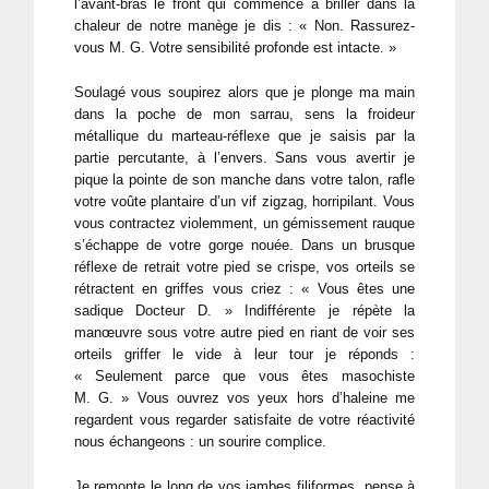
l’avant-bras le front qui commence à briller dans la
chaleur de notre manège je dis : « Non. Rassurez-
vous M. G. Votre sensibilité profonde est intacte. »
Soulagé vous soupirez alors que je plonge ma main
dans la poche de mon sarrau, sens la froideur
métallique du marteau-réflexe que je saisis par la
partie percutante, à l’envers. Sans vous avertir je
pique la pointe de son manche dans votre talon, rafle
votre voûte plantaire d’un vif zigzag, horripilant. Vous
vous contractez violemment, un gémissement rauque
s’échappe de votre gorge nouée. Dans un brusque
réflexe de retrait votre pied se crispe, vos orteils se
rétractent en griffes vous criez : « Vous êtes une
sadique Docteur D. » Indifférente je répète la
manœuvre sous votre autre pied en riant de voir ses
orteils griffer le vide à leur tour je réponds :
« Seulement parce que vous êtes masochiste
M. G. » Vous ouvrez vos yeux hors d’haleine me
regardent vous regarder satisfaite de votre réactivité
nous échangeons : un sourire complice.
Je remonte le long de vos jambes filiformes, pense à