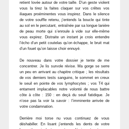
retient lovée autour de votre taille. D’un geste violent
vous la tirez la faites claquer sur vos crêtes vos
iliaques proéminentes vous inspirez. Dans le silence
de votre souffle retenu, j’entends la boucle qui tinte
au sol en le percutant, entraînée par sa longue lanière
de peau morte qui s’enroule à vide sur elle-même
vous expirez. Distraite un instant je crois entendre
l’écho d’un petit coutelas qu’on échappe, le bruit mat
d’un fouet qu’on laisse choir ennuyé.
De nouveau dans votre dossier je tente de me
concentrer. Je lis survole révise. Ma gorge se serre
un peu en arrivant au chapitre critique ; les résultats
de vos derniers tests sanguins, le sommet en creux
le seuil en pointe de vos lymphocytes ; vos T4 qui
entament implacables notre volonté de nous battre
côte à côte : 150 : en deçà du seuil fatidique. Je
n’ose pas la voir la
sa
voir : l’imminente arrivée de
votre condamnation.
Derrière moi torse nu vous continuez de vous
déshabiller. En lisant j’entends les dents de votre