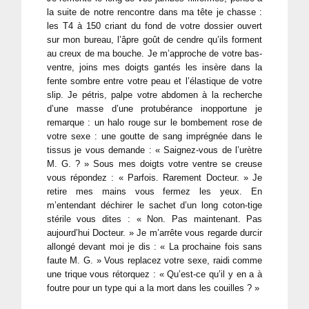
la suite de notre rencontre dans ma tête je chasse :
les T4 à 150 criant du fond de votre dossier ouvert
sur mon bureau, l’âpre goût de cendre qu’ils forment
au creux de ma bouche. Je m’approche de votre bas-
ventre, joins mes doigts gantés les insère dans la
fente sombre entre votre peau et l’élastique de votre
slip. Je pétris, palpe votre abdomen à la recherche
d’une masse d’une protubérance inopportune je
remarque : un halo rouge sur le bombement rose de
votre sexe : une goutte de sang imprégnée dans le
tissus je vous demande : « Saignez-vous de l’urètre
M. G. ? » Sous mes doigts votre ventre se creuse
vous répondez : « Parfois. Rarement Docteur. » Je
retire mes mains vous fermez les yeux. En
m’entendant déchirer le sachet d’un long coton-tige
stérile vous dites : « Non. Pas maintenant. Pas
aujourd’hui Docteur. » Je m’arrête vous regarde durcir
allongé devant moi je dis : « La prochaine fois sans
faute M. G. » Vous replacez votre sexe, raidi comme
une trique vous rétorquez : « Qu’est-ce qu’il y en a à
foutre pour un type qui a la mort dans les couilles ? »