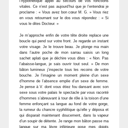
l’hypothétique appel au secours de vos fonctions
vitales. Ce n’est pas aujourd’hui que je l’entendrai je
proclame : « Vous avez bon cœur M. G. » Vous riez
en vous retournant sur le dos vous répondez : « Si
vous le dites Docteur. »
Je m’approche enfin de votre tête droite replace une
boucle qui pend sur votre front. Je regarde un instant
votre visage. Je le trouve beau. Je plonge ma main
dans l’autre poche de mon sarrau saisis un long
sachet aplati que je déchire vous dites : « Non. Pas
l’abaisse-langue, je sais ouvrir tout seul. » De mon
bâton lumineux j’inspecte tous les recoins de votre
bouche. Je l’imagine un moment pleine d’un sexe
d’homme de l’absence emplie d’un sexe de femme.
Je pense à V. dont vous étiez fou dansant avec son
sexe sous votre palais le spectacle par vous raconté
d’hommes s’abreuvant à tour de rôle à la toison d’une
femme enfonçant sa langue au fond de votre gorge,
la rumeur du chancre syphilitique qu’elle y déposa et
qui disparait maintenant doucement, dans la vapeur
d’un soupir de détente. Je range mon bâton passe ma
langue sur ma lèvre inférieure pose mes doigts