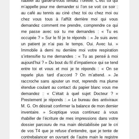
habiller au garde-à-vous tendez l’oreille. C’est toi qui
m’appelle pour me demander si l’on se voit ce soir :
au café au tennis au ciné chez toi ou chez moi ou
chez vous tous à l’affût derrière moi qui vous
demandez comment me prendre, comprendre ce qui
me passe avec soi tu me demandes : « Tu es
occupée ? » Sur le fil je te réponds : « Je suis avec
un patient je n’ai pas le temps. Oui. Avec lui. »
Immobile à demi nu derrière moi votre respiration
s’intensifie tu me demandes : « Tu as pensé à moi
aujourd’hui ? » Du bout du fil d’impatience qui se tend
entre toi et vous et moi je te réponds : « On se
reparle plus tard d’accord ? On m’attend. » Je
raccroche sans ajouter un mot, reprends ma plume
étendue coulant au contact du papier blanc vous me
demandez : « C’était à quel sujet Docteur ? »
Prestement je réponds : « Le bureau des antiviraux
M. G. On désirait confirmer la balance de mon dernier
inventaire. » Sceptique vous continuez à vous
rhabiller de l’écriture de mes impressions dans votre
dossier parcouru de ma main déstabilisée par le cri
de vos T4 que je refuse d’entendre, que je tente de
contrebalancer en ouvrant de l’autre main le registre