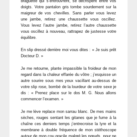
braguette qui s’entrouvrent, se décrispent entre vos
doigts. Votre pantalon gris tombe sourdement sur la
maigreur de vos chevilles. Sans parler vous levez
une jambe, retirez une chaussette vous oscillez.
Vous levez l’autre jambe, retirez l’autre chaussette
vous oscillez à nouveau, rattrapez de justesse votre
équilibre.
En slip dressé derrière moi vous dites : « Je suis prêt
Docteur D. »
Je me retourne, plante impassible la froideur de mon
regard dans la chaleur effarée du vôtre ; j’esquisse un
autre sourire sous mes yeux vacillant au-dessus de
votre slip rose, bombé de la lourdeur de votre sexe je
dis : « Prenez place sur le dos M. G. Nous allons
commencer l’examen. »
Je me lève replace mon sarrau blanc. De mes mains
sèches, rouges sentant les gitanes que je fume à la
chaîne ces derniers temps j’entrecroise la lyre et la
membrane à double fréquence de mon stéthoscope
autour de mon cou gracile malgré les nœuds, pour ne