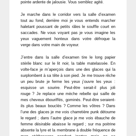
pointe ardente de jalousie. Vous semblez agité.
Je marche dans le corridor vers la salle d’examen
tout au fond, derrière moi je vous entends marcher
haletant poussant de petits râles le souffle court en
saccades. Ne vous voyant pas je vous imagine les
yeux vaguement honteux dans votre défroque la
verge dans votre main de voyeur.
J’entre dans la salle d’examen tire le long papier
stérile blanc sur le lit noir, la table matelassée. En
volte-face je m’aperçois dans une des glaces qui la
surplombent à sa tête à son pied. Je me trouve rêche
un peu brute je ferme les yeux j’ouvre les yeux :
esquisse un sourire. Peut-être serait-il plus joli
rouge ? Je replace une mèche rebelle qui saille de
mes cheveux ébouriffés, gominés. Peut-être seraient-
ils plus beaux bouclés ? Comme les vôtres ? Dans
l’une des glaces je me vois charretière punk détourne
le regard ; dans l’autre glace je me vois ébauche de
femme désirable abaisse le regard ; sur ma poitrine
absente la lyre et la membrane à double fréquence de