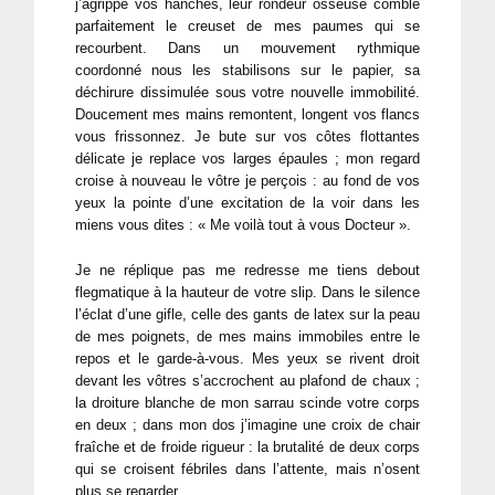
j’agrippe vos hanches, leur rondeur osseuse comble
parfaitement le creuset de mes paumes qui se
recourbent. Dans un mouvement rythmique
coordonné nous les stabilisons sur le papier, sa
déchirure dissimulée sous votre nouvelle immobilité.
Doucement mes mains remontent, longent vos flancs
vous frissonnez. Je bute sur vos côtes flottantes
délicate je replace vos larges épaules ; mon regard
croise à nouveau le vôtre je perçois : au fond de vos
yeux la pointe d’une excitation de la voir dans les
miens vous dites : « Me voilà tout à vous Docteur ».
Je ne réplique pas me redresse me tiens debout
flegmatique à la hauteur de votre slip. Dans le silence
l’éclat d’une gifle, celle des gants de latex sur la peau
de mes poignets, de mes mains immobiles entre le
repos et le garde-à-vous. Mes yeux se rivent droit
devant les vôtres s’accrochent au plafond de chaux ;
la droiture blanche de mon sarrau scinde votre corps
en deux ; dans mon dos j’imagine une croix de chair
fraîche et de froide rigueur : la brutalité de deux corps
qui se croisent fébriles dans l’attente, mais n’osent
plus se regarder.