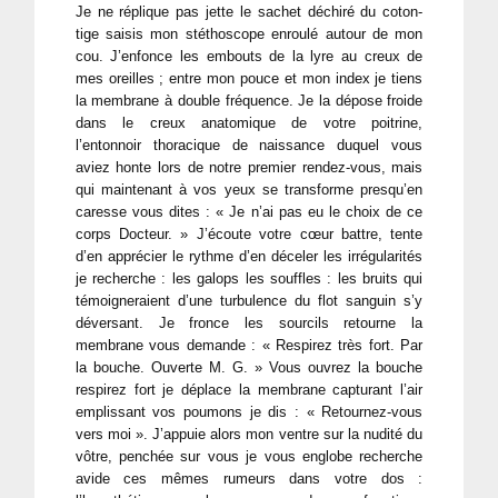
Je ne réplique pas jette le sachet déchiré du coton-
tige saisis mon stéthoscope enroulé autour de mon
cou. J’enfonce les embouts de la lyre au creux de
mes oreilles ; entre mon pouce et mon index je tiens
la membrane à double fréquence. Je la dépose froide
dans le creux anatomique de votre poitrine,
l’entonnoir thoracique de naissance duquel vous
aviez honte lors de notre premier rendez-vous, mais
qui maintenant à vos yeux se transforme presqu’en
caresse vous dites : « Je n’ai pas eu le choix de ce
corps Docteur. » J’écoute votre cœur battre, tente
d’en apprécier le rythme d’en déceler les irrégularités
je recherche : les galops les souffles : les bruits qui
témoigneraient d’une turbulence du flot sanguin s’y
déversant. Je fronce les sourcils retourne la
membrane vous demande : « Respirez très fort. Par
la bouche. Ouverte M. G. » Vous ouvrez la bouche
respirez fort je déplace la membrane capturant l’air
emplissant vos poumons je dis : « Retournez-vous
vers moi ». J’appuie alors mon ventre sur la nudité du
vôtre, penchée sur vous je vous englobe recherche
avide ces mêmes rumeurs dans votre dos :