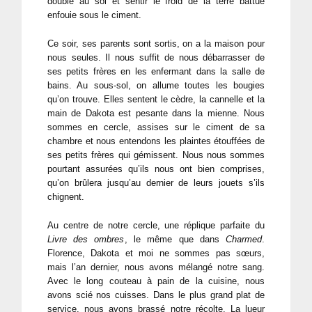
double au sol et sentir le froid de la terre battue
enfouie sous le ciment.
Ce soir, ses parents sont sortis, on a la maison pour
nous seules. Il nous suffit de nous débarrasser de
ses petits frères en les enfermant dans la salle de
bains. Au sous-sol, on allume toutes les bougies
qu’on trouve. Elles sentent le cèdre, la cannelle et la
main de Dakota est pesante dans la mienne. Nous
sommes en cercle, assises sur le ciment de sa
chambre et nous entendons les plaintes étouffées de
ses petits frères qui gémissent. Nous nous sommes
pourtant assurées qu’ils nous ont bien comprises,
qu’on brûlera jusqu’au dernier de leurs jouets s’ils
chignent.
Au centre de notre cercle, une réplique parfaite du
Livre des ombres
, le même que dans
Charmed
.
Florence, Dakota et moi ne sommes pas sœurs,
mais l’an dernier, nous avons mélangé notre sang.
Avec le long couteau à pain de la cuisine, nous
avons scié nos cuisses. Dans le plus grand plat de
service, nous avons brassé notre récolte. La lueur