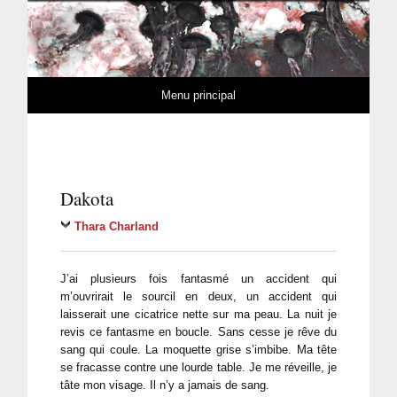
MuseMedusa
REVUE DE LITTÉRATURE ET D'ART MODERNES
Skip to content
Menu principal
Dakota
Thara Charland
J’ai plusieurs fois fantasmé un accident qui
m’ouvrirait le sourcil en deux, un accident qui
laisserait une cicatrice nette sur ma peau. La nuit je
revis ce fantasme en boucle. Sans cesse je rêve du
sang qui coule. La moquette grise s’imbibe. Ma tête
se fracasse contre une lourde table. Je me réveille, je
tâte mon visage. Il n’y a jamais de sang.