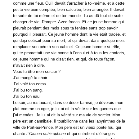
comme une fleur. Qu’il devait t’arracher à toi-même, et à cette
petite vie bien comptée, bien calculée, bien arrangée. Il devait
te sortir de toi-même et de ton monde. Tu as dû tout de suite
changer de vie. Rompre. Avec fracas. Et ce jeune homme qui
pleurait pendant des mois sous ta fenêtre sans trop savoir
pourquoi il pleurait. Ce jeune homme dont la vie était tracée, et
qui déjà cotisait pour sa mort, et qui devait dans quelque mois
remplacer son père à son cabinet. Ce jeune homme si frêle,
qui te promettait une vie bonne à l’ennui et à tous les conforts,
ce jeune homme qui ne disait rien, et qui, de toute façon,
n’avait rien à dire.
Veux-tu être mon sorcier ?
J’ai mangé ta chair.
J’ai volé ton corps.
J’ai bu ton sang.
J’ai bu ton eau.
Le soir, au restaurant, dans ce décor tamisé, je dévorais mon
plat comme un ogre, je lui ai dit la vérité sur les guerres que
j’ai menées. Je lui ai dit la vérité sur ma vie de sorcier. Mon
père est un cannibale. Il tourbillonne dans les labyrinthes de la
ville de Port-au-Prince. Mon père est un vieux poète fou, qui
chante
L’Oiseau schizophone
et qui entretient d’étranges