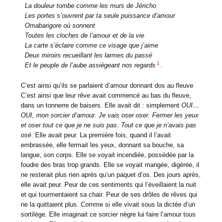
La douleur tombe comme les murs de Jéricho
Les portes s’ouvrent par ta seule puissance d’amour
Omabarigore où sonnent
Toutes les cloches de l’amour et de la vie
La carte s’éclaire comme ce visage que j’aime
Deux miroirs recueillant les larmes du passé
1
Et le peuple de l’aube assiégeant nos regards
.
C’est ainsi qu’ils se parlaient d’amour donnant dos au fleuve
C’est ainsi que leur rêve avait commencé au bas du fleuve,
dans un tonnerre de baisers. Elle avait dit : simplement
OUI…
OUI, mon sorcier d’amour. Je vais oser oser. Fermer les yeux
et oser tout ce que je ne suis pas. Tout ce que je n’avais pas
osé
. Elle avait peur. La première fois, quand il l’avait
embrassée, elle fermait les yeux, donnant sa bouche, sa
langue, son corps. Elle se voyait incendiée, possédée par la
foudre des bras trop grands. Elle se voyait mangée, digérée, il
ne resterait plus rien après qu’un paquet d’os. Des jours après,
elle avait peur. Peur de ces sentiments qui l’éveillaient la nuit
et qui tourmentaient sa chair. Peur de ses drôles de rêves qui
ne la quittaient plus. Comme si elle vivait sous la dictée d’un
sortilège. Elle imaginait ce sorcier nègre lui faire l’amour tous